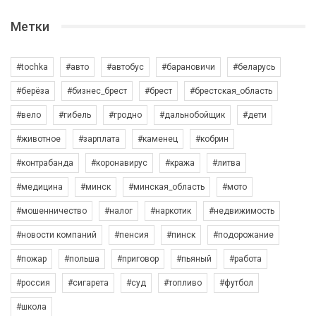
Метки
#tochka
#авто
#автобус
#барановичи
#беларусь
#берёза
#бизнес_брест
#брест
#брестская_область
#вело
#гибель
#гродно
#дальнобойщик
#дети
#животное
#зарплата
#каменец
#кобрин
#контрабанда
#коронавирус
#кража
#литва
#медицина
#минск
#минская_область
#мото
#мошенничество
#налог
#наркотик
#недвижимость
#новости компаний
#пенсия
#пинск
#подорожание
#пожар
#польша
#приговор
#пьяный
#работа
#россия
#сигарета
#суд
#топливо
#футбол
#школа