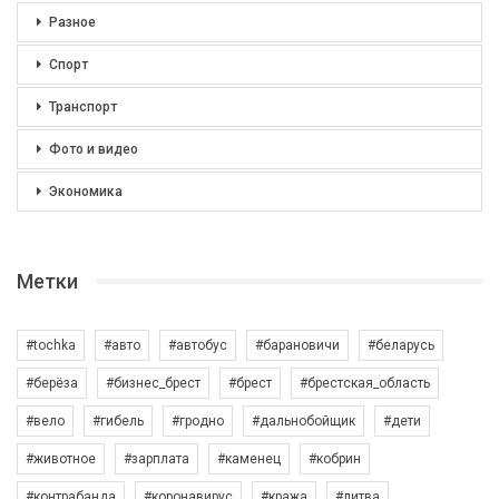
Разное
Спорт
Транспорт
Фото и видео
Экономика
Метки
#tochka
#авто
#автобус
#барановичи
#беларусь
#берёза
#бизнес_брест
#брест
#брестская_область
#вело
#гибель
#гродно
#дальнобойщик
#дети
#животное
#зарплата
#каменец
#кобрин
#контрабанда
#коронавирус
#кража
#литва