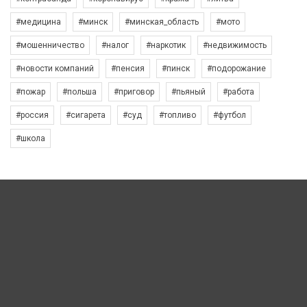
#медицина
#минск
#минская_область
#мото
#мошенничество
#налог
#наркотик
#недвижимость
#новости компаний
#пенсия
#пинск
#подорожание
#пожар
#польша
#приговор
#пьяный
#работа
#россия
#сигарета
#суд
#топливо
#футбол
#школа