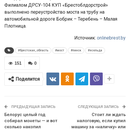
Филиалом ДРСУ-104 КУП «Брестоблдорстрой»
выполнено переустройство моста на трубу на
автомобильной дороге Бобрик – Теребень – Малая
Плотница.
Источник:
onlinebrest.by
#брестская_область
#мост
#пинск
#ясельда
151
0
Поделится
ПРЕДЫДУЩАЯ ЗАПИСЬ
СЛЕДУЮЩАЯ ЗАПИСЬ
Белорус целый год
Стоит ли ждать
собирал монеты — и вот
налоговую, если купил
сколько накопил
машину за «наличку» или