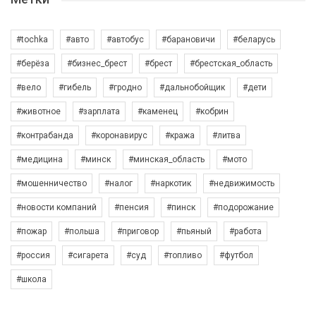
#tochka
#авто
#автобус
#барановичи
#беларусь
#берёза
#бизнес_брест
#брест
#брестская_область
#вело
#гибель
#гродно
#дальнобойщик
#дети
#животное
#зарплата
#каменец
#кобрин
#контрабанда
#коронавирус
#кража
#литва
#медицина
#минск
#минская_область
#мото
#мошенничество
#налог
#наркотик
#недвижимость
#новости компаний
#пенсия
#пинск
#подорожание
#пожар
#польша
#приговор
#пьяный
#работа
#россия
#сигарета
#суд
#топливо
#футбол
#школа