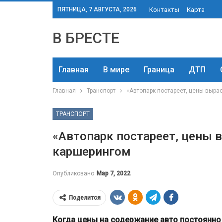
ПЯТНИЦА, 7 АВГУСТА, 2026
Контакты
Карта
В БРЕСТЕ
Главная
В мире
Граница
ДТП
Главная
Транспорт
«Автопарк постареет, цены вырас
ТРАНСПОРТ
«Автопарк постареет, цены в
каршерингом
Опубликовано
Мар 7, 2022
Поделится
Когда цены на содержание авто постоянно 