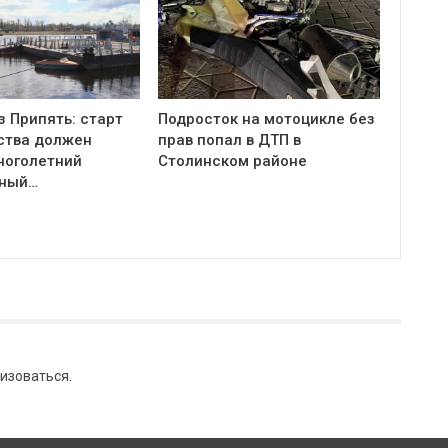
з Припять: старт
Подросток на мотоцикле без
ства должен
прав попал в ДТП в
ноголетний
Столинском районе
тный…
изоваться
.