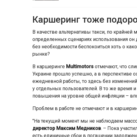
Каршеринг тоже подор
В качестве альтернативы такси, по крайней 
определенных сценариях использования он
без необходимости беспокоиться хоть о како
рынке?
В каршеринге
Multimotors
отмечают, что сли
Украине прошло успешно, а в перспективе о
ежедневной работы, то здесь без изменений
у отдельных пользователей. В то же время и
повышения на уровне общей инфляции – впо
Проблем в работе не отмечают и в каршери
"На текущий момент мы не наблюдаем массо
директор
Максим Медников
. – Пока участ
есть единичные сбои в погашении задолжен