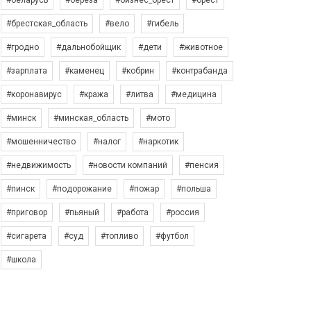
#беларусь
#берёза
#бизнес_брест
#брест
#брестская_область
#вело
#гибель
#гродно
#дальнобойщик
#дети
#животное
#зарплата
#каменец
#кобрин
#контрабанда
#коронавирус
#кража
#литва
#медицина
#минск
#минская_область
#мото
#мошенничество
#налог
#наркотик
#недвижимость
#новости компаний
#пенсия
#пинск
#подорожание
#пожар
#польша
#приговор
#пьяный
#работа
#россия
#сигарета
#суд
#топливо
#футбол
#школа