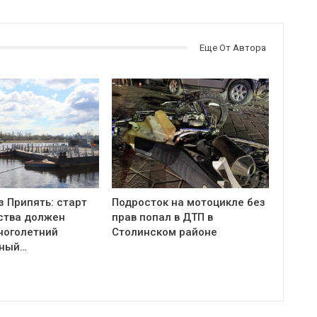
Еще От Автора
з Припять: старт
Подросток на мотоцикле без
ства должен
прав попал в ДТП в
ноголетний
Столинском районе
тный…