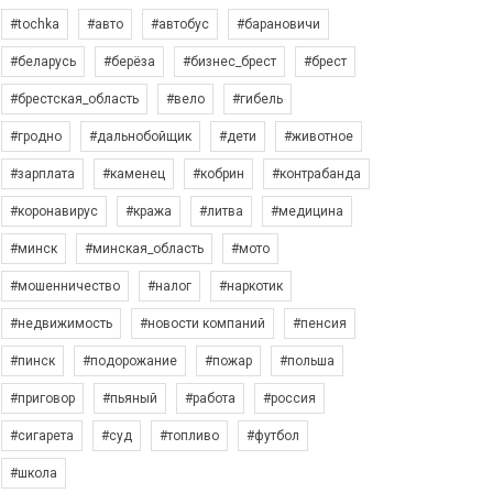
#tochka
#авто
#автобус
#барановичи
#беларусь
#берёза
#бизнес_брест
#брест
#брестская_область
#вело
#гибель
#гродно
#дальнобойщик
#дети
#животное
#зарплата
#каменец
#кобрин
#контрабанда
#коронавирус
#кража
#литва
#медицина
#минск
#минская_область
#мото
#мошенничество
#налог
#наркотик
#недвижимость
#новости компаний
#пенсия
#пинск
#подорожание
#пожар
#польша
#приговор
#пьяный
#работа
#россия
#сигарета
#суд
#топливо
#футбол
#школа