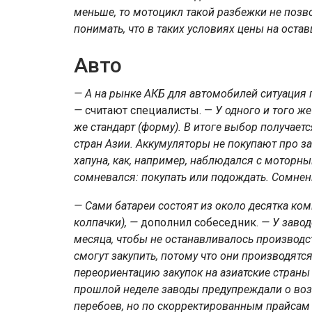
меньше, то мотоцикл такой разбежки не позв
понимать, что в таких условиях цены на оста
Авто
— А на рынке АКБ для автомобилей ситуация 
—
считают специалисты. —
У одного и того же
же стандарт (форму). В итоге выбор получае
стран Азии. Аккумуляторы не покупают про за
хапуна, как, например, наблюдался с моторным
сомневался: покупать или подождать. Сомнени
— Сами батареи состоят из около десятка ко
колпачки), —
дополнил собеседник.
— У завод
месяца, чтобы не останавливалось производс
смогут закупить, потому что они производятся
переориентацию закупок на азиатские страны 
прошлой неделе заводы предупреждали о воз
перебоев, но по скорректированным прайсам 