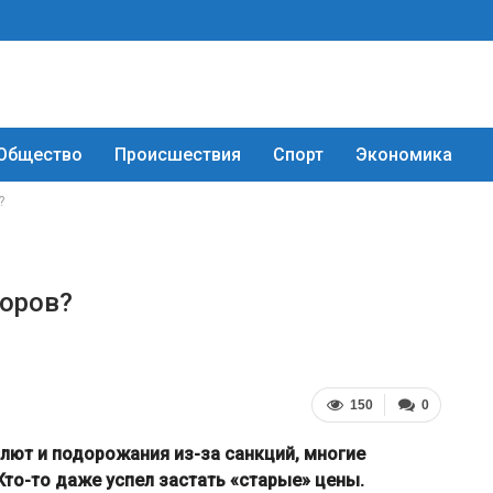
Общество
Происшествия
Спорт
Экономика
?
торов?
150
0
алют и подорожания из-за санкций, многие
то-то даже успел застать «старые» цены.