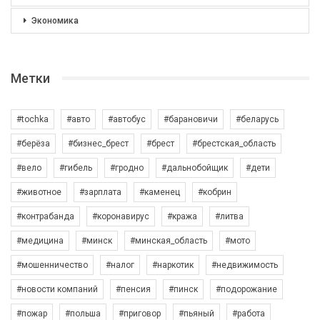
Экономика
Метки
#tochka
#авто
#автобус
#барановичи
#беларусь
#берёза
#бизнес_брест
#брест
#брестская_область
#вело
#гибель
#гродно
#дальнобойщик
#дети
#животное
#зарплата
#каменец
#кобрин
#контрабанда
#коронавирус
#кража
#литва
#медицина
#минск
#минская_область
#мото
#мошенничество
#налог
#наркотик
#недвижимость
#новости компаний
#пенсия
#пинск
#подорожание
#пожар
#польша
#приговор
#пьяный
#работа