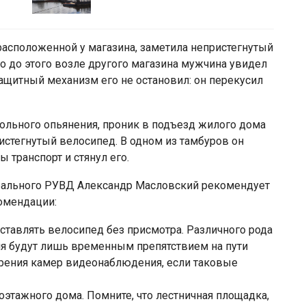
расположенной у магазина, заметила непристегнутый
го до этого возле другого магазина мужчина увидел
ащитный механизм его не остановил: он перекусил
гольного опьянения, проник в подъезд жилого дома
истегнутый велосипед. В одном из тамбуров он
 транспорт и стянул его.
трального РУВД Александр Масловский рекомендует
омендации:
ставлять велосипед без присмотра. Различного рода
ия будут лишь временным препятствием на пути
зрения камер видеонаблюдения, если таковые
оэтажного дома. Помните, что лестничная площадка,