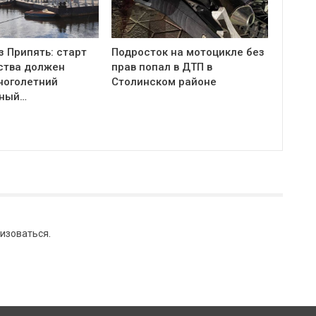
з Припять: старт
Подросток на мотоцикле без
ства должен
прав попал в ДТП в
ноголетний
Столинском районе
тный…
изоваться
.