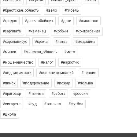
#беларусь
#берёза
#бизнес_брест
#брест
#брестская_область
#вело
#гибель
#гродно
#дальнобойщик
#дети
#животное
#зарплата
#каменец
#кобрин
#контрабанда
#коронавирус
#кража
#литва
#медицина
#минск
#минская_область
#мото
#мошенничество
#налог
#наркотик
#недвижимость
#новости компаний
#пенсия
#пинск
#подорожание
#пожар
#польша
#приговор
#пьяный
#работа
#россия
#сигарета
#суд
#топливо
#футбол
#школа