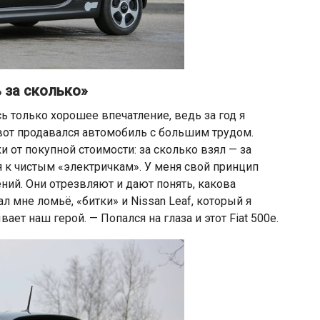
 за сколько»
ось только хорошее впечатление, ведь за год я
 вот продавался автомобиль с большим трудом.
ки от покупной стоимости: за сколько взял — за
я к чистым «электричкам». У меня свой принцип
ий. Они отрезвляют и дают понять, какова
л мне ломьё, «битки» и Nissan Leaf, который я
ает наш герой. — Попался на глаза и этот Fiat 500e.