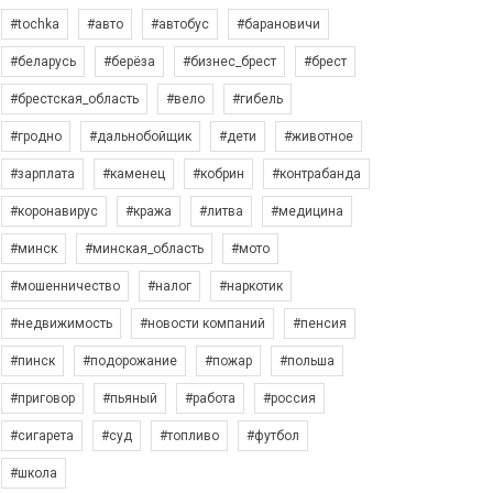
#tochka
#авто
#автобус
#барановичи
#беларусь
#берёза
#бизнес_брест
#брест
#брестская_область
#вело
#гибель
#гродно
#дальнобойщик
#дети
#животное
#зарплата
#каменец
#кобрин
#контрабанда
#коронавирус
#кража
#литва
#медицина
#минск
#минская_область
#мото
#мошенничество
#налог
#наркотик
#недвижимость
#новости компаний
#пенсия
#пинск
#подорожание
#пожар
#польша
#приговор
#пьяный
#работа
#россия
#сигарета
#суд
#топливо
#футбол
#школа