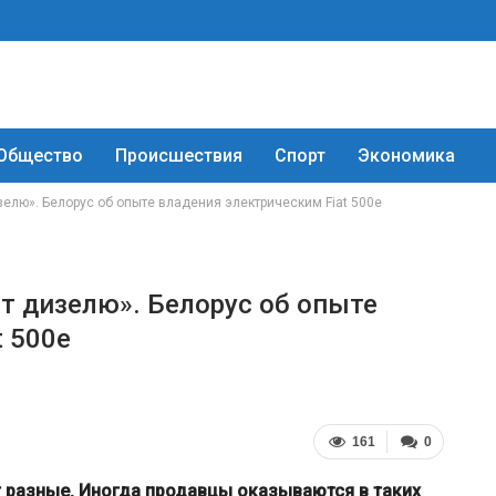
Общество
Происшествия
Спорт
Экономика
елю». Белорус об опыте владения электрическим Fiat 500e
 дизелю». Белорус об опыте
t 500e
161
0
 разные. Иногда продавцы оказываются в таких