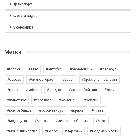
Транспорт
Фото и видео
Экономика
Метки
#tochka
#авто
#автобус
#барановичи
#беларусь
#берёза
#бизнес_брест
#брест
#брестская_область
#вело
#гибель
#гродно
#дальнобойщик
#дети
#животное
#зарплата
#каменец
#кобрин
#контрабанда
#коронавирус
#кража
#литва
#медицина
#минск
#минская_область
#мото
#мошенничество
#налог
#наркотик
#недвижимость