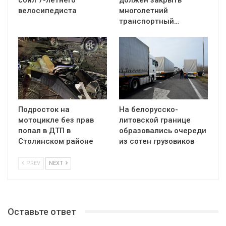
сбил 7-летнего
должен закрыть
велосипедиста
многолетний
транспортный…
Подросток на
На белорусско-
мотоцикле без прав
литовской границе
попал в ДТП в
образовались очереди
Столинском районе
из сотен грузовиков
PREV
NEXT
Оставьте ответ