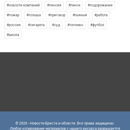
#новости компаний
#пенсия
#пинск
#подорожание
#пожар
#польша
#приговор
#пьяный
#работа
#россия
#сигарета
#суд
#топливо
#футбол
#школа
© 2026 - Новости Бреста и области. Все права защищены.
Любое копирование материалов с нашего ресурса разрешается