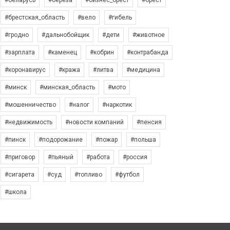
#беларусь
#берёза
#бизнес_брест
#брест
#брестская_область
#вело
#гибель
#гродно
#дальнобойщик
#дети
#животное
#зарплата
#каменец
#кобрин
#контрабанда
#коронавирус
#кража
#литва
#медицина
#минск
#минская_область
#мото
#мошенничество
#налог
#наркотик
#недвижимость
#новости компаний
#пенсия
#пинск
#подорожание
#пожар
#польша
#приговор
#пьяный
#работа
#россия
#сигарета
#суд
#топливо
#футбол
#школа