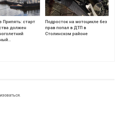
з Припять: старт
Подросток на мотоцикле без
ства должен
прав попал в ДТП в
ноголетний
Столинском районе
тный…
изоваться
.