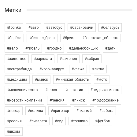
Метки
#tochka
#авто
#автобус
#барановичи
#беларусь
#берёза
#бизнес_брест
#брест
#брестская_область
#вело
#гибель
#гродно
#дальнобойщик
#дети
#животное
#зарплата
#каменец
#кобрин
#контрабанда
#коронавирус
#кража
#литва
#медицина
#минск
#минская_область
#мото
#мошенничество
#налог
#наркотик
#недвижимость
#новости компаний
#пенсия
#пинск
#подорожание
#пожар
#польша
#приговор
#пьяный
#работа
#россия
#сигарета
#суд
#топливо
#футбол
#школа