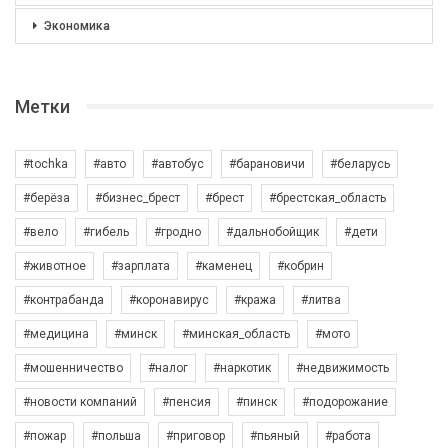
Экономика
Метки
#tochka
#авто
#автобус
#барановичи
#беларусь
#берёза
#бизнес_брест
#брест
#брестская_область
#вело
#гибель
#гродно
#дальнобойщик
#дети
#животное
#зарплата
#каменец
#кобрин
#контрабанда
#коронавирус
#кража
#литва
#медицина
#минск
#минская_область
#мото
#мошенничество
#налог
#наркотик
#недвижимость
#новости компаний
#пенсия
#пинск
#подорожание
#пожар
#польша
#приговор
#пьяный
#работа