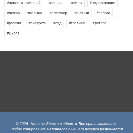
#новости компаний
#пенсия
#пинск
#подорожание
#пожар
#польша
#приговор
#пьяный
#работа
#россия
#сигарета
#суд
#топливо
#футбол
#школа
© 2026 - Новости Бреста и области. Все права защищены.
Любое копирование материалов с нашего ресурса разрешается