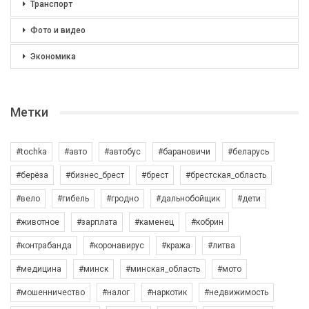
Транспорт
Фото и видео
Экономика
Метки
#tochka
#авто
#автобус
#барановичи
#беларусь
#берёза
#бизнес_брест
#брест
#брестская_область
#вело
#гибель
#гродно
#дальнобойщик
#дети
#животное
#зарплата
#каменец
#кобрин
#контрабанда
#коронавирус
#кража
#литва
#медицина
#минск
#минская_область
#мото
#мошенничество
#налог
#наркотик
#недвижимость