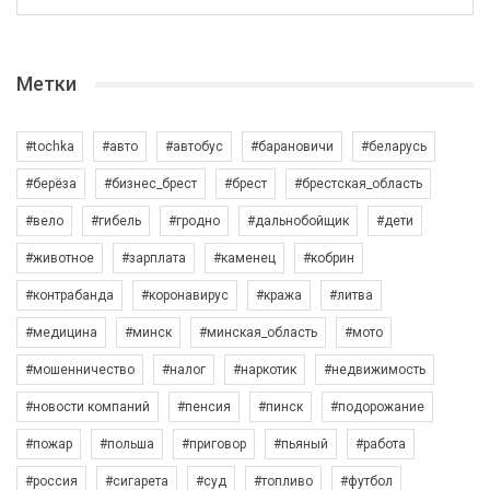
Метки
#tochka
#авто
#автобус
#барановичи
#беларусь
#берёза
#бизнес_брест
#брест
#брестская_область
#вело
#гибель
#гродно
#дальнобойщик
#дети
#животное
#зарплата
#каменец
#кобрин
#контрабанда
#коронавирус
#кража
#литва
#медицина
#минск
#минская_область
#мото
#мошенничество
#налог
#наркотик
#недвижимость
#новости компаний
#пенсия
#пинск
#подорожание
#пожар
#польша
#приговор
#пьяный
#работа
#россия
#сигарета
#суд
#топливо
#футбол