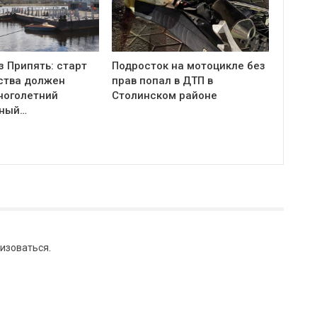
з Припять: старт
Подросток на мотоцикле без
ства должен
прав попал в ДТП в
ноголетний
Столинском районе
тный…
изоваться
.