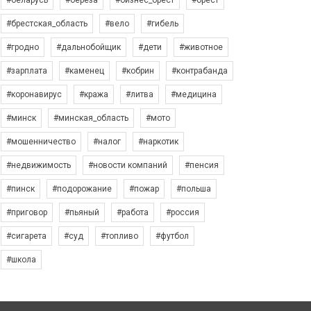
#беларусь
#берёза
#бизнес_брест
#брест
#брестская_область
#вело
#гибель
#гродно
#дальнобойщик
#дети
#животное
#зарплата
#каменец
#кобрин
#контрабанда
#коронавирус
#кража
#литва
#медицина
#минск
#минская_область
#мото
#мошенничество
#налог
#наркотик
#недвижимость
#новости компаний
#пенсия
#пинск
#подорожание
#пожар
#польша
#приговор
#пьяный
#работа
#россия
#сигарета
#суд
#топливо
#футбол
#школа