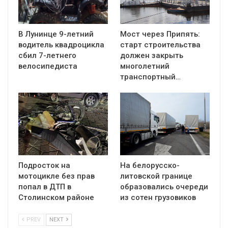
В Лунинце 9-летний
Мост через Припять:
водитель квадроцикла
старт строительства
сбил 7-летнего
должен закрыть
велосипедиста
многолетний
транспортный…
Подросток на
На белорусско-
мотоцикле без прав
литовской границе
попал в ДТП в
образовались очереди
Столинском районе
из сотен грузовиков
PREV
NEXT