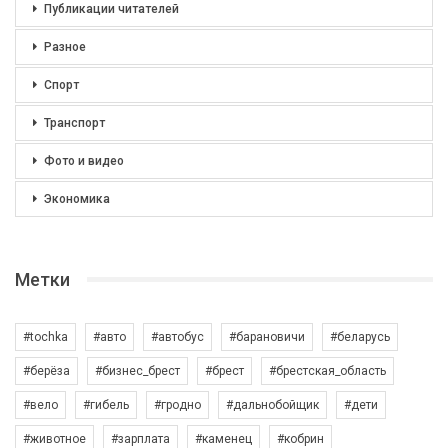
Публикации читателей
Разное
Спорт
Транспорт
Фото и видео
Экономика
Метки
#tochka
#авто
#автобус
#барановичи
#беларусь
#берёза
#бизнес_брест
#брест
#брестская_область
#вело
#гибель
#гродно
#дальнобойщик
#дети
#животное
#зарплата
#каменец
#кобрин