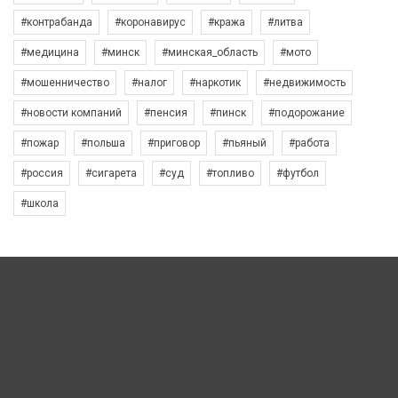
#контрабанда
#коронавирус
#кража
#литва
#медицина
#минск
#минская_область
#мото
#мошенничество
#налог
#наркотик
#недвижимость
#новости компаний
#пенсия
#пинск
#подорожание
#пожар
#польша
#приговор
#пьяный
#работа
#россия
#сигарета
#суд
#топливо
#футбол
#школа