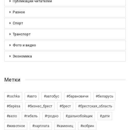
Публикации читателей
Разное
Спорт
Транспорт
Фото и видео
Экономика
Метки
#tochka
#авто
#автобус
#барановичи
#беларусь
#берёза
#бизнес_брест
#брест
#брестская_область
#вело
#гибель
#гродно
#дальнобойщик
#дети
#животное
#зарплата
#каменец
#кобрин