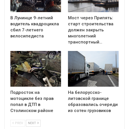
В Лунинце 9-летний
Мост через Припять:
водитель квадроцикла
старт строительства
сбил 7-летнего
должен закрыть
велосипедиста
многолетний
транспортный…
Подросток на
На белорусско-
мотоцикле без прав
литовской границе
попал в ДТП в
образовались очереди
Столинском районе
из сотен грузовиков
PREV
NEXT