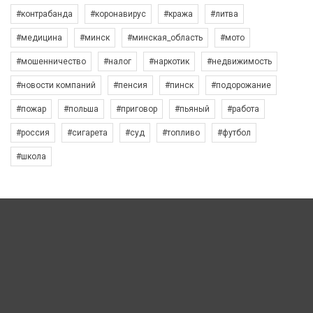
#контрабанда
#коронавирус
#кража
#литва
#медицина
#минск
#минская_область
#мото
#мошенничество
#налог
#наркотик
#недвижимость
#новости компаний
#пенсия
#пинск
#подорожание
#пожар
#польша
#приговор
#пьяный
#работа
#россия
#сигарета
#суд
#топливо
#футбол
#школа