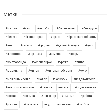
Метки
#tochka
#авто
#автобус
#барановичи
#беларусь
#берёза
#бизнес_брест
#брест
#брестская_область
#вело
#гибель
#гродно
#дальнобойщик
#дети
#животное
#зарплата
#каменец
#кобрин
#контрабанда
#коронавирус
#кража
#литва
#медицина
#минск
#минская_область
#мото
#мошенничество
#налог
#наркотик
#недвижимость
#новости компаний
#пенсия
#пинск
#подорожание
#пожар
#польша
#приговор
#пьяный
#работа
#россия
#сигарета
#суд
#топливо
#футбол