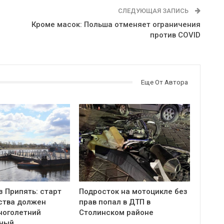
СЛЕДУЮЩАЯ ЗАПИСЬ
Кроме масок: Польша отменяет ограничения
против COVID
Еще От Автора
з Припять: старт
Подросток на мотоцикле без
ства должен
прав попал в ДТП в
ноголетний
Столинском районе
тный…