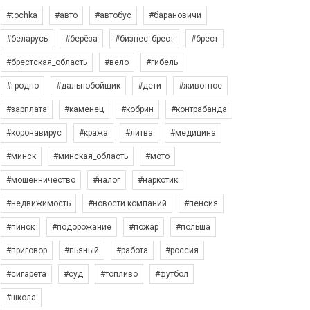
#tochka
#авто
#автобус
#барановичи
#беларусь
#берёза
#бизнес_брест
#брест
#брестская_область
#вело
#гибель
#гродно
#дальнобойщик
#дети
#животное
#зарплата
#каменец
#кобрин
#контрабанда
#коронавирус
#кража
#литва
#медицина
#минск
#минская_область
#мото
#мошенничество
#налог
#наркотик
#недвижимость
#новости компаний
#пенсия
#пинск
#подорожание
#пожар
#польша
#приговор
#пьяный
#работа
#россия
#сигарета
#суд
#топливо
#футбол
#школа