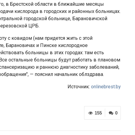
го, в Брестской области в ближайшие месяцы
дачи кислорода в городских и районных больницах.
ентральной городской больнице, Барановичской
Березовской ЦРБ.
оту с ковидом (нам придется жить с этой
е, Барановичах и Пинске кислородное
ствовать больницы в этих городах: там есть
 Все остальные больницы будут работать в плановом
спансеризацию и раннюю диагностику заболеваний,
ообращения", — пояснил начальник облздрава.
Источник:
onlinebrest.by
155
0