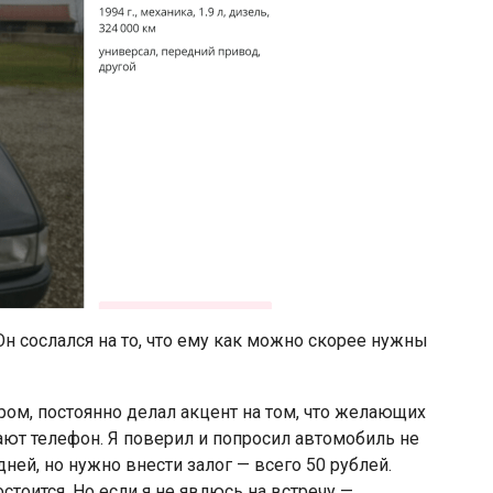
н сослался на то, что ему как можно скорее нужны
ом, постоянно делал акцент на том, что желающих
ют телефон. Я поверил и попросил автомобиль не
ней, но нужно внести залог — всего 50 рублей.
стоится. Но если я не явлюсь на встречу —