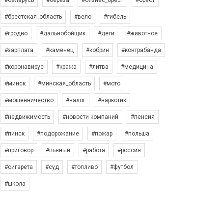
#беларусь
#берёза
#бизнес_брест
#брест
#брестская_область
#вело
#гибель
#гродно
#дальнобойщик
#дети
#животное
#зарплата
#каменец
#кобрин
#контрабанда
#коронавирус
#кража
#литва
#медицина
#минск
#минская_область
#мото
#мошенничество
#налог
#наркотик
#недвижимость
#новости компаний
#пенсия
#пинск
#подорожание
#пожар
#польша
#приговор
#пьяный
#работа
#россия
#сигарета
#суд
#топливо
#футбол
#школа