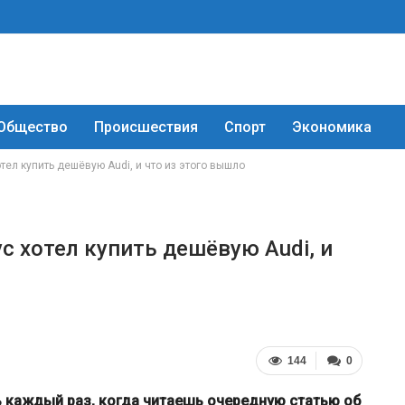
Общество
Происшествия
Спорт
Экономика
тел купить дешёвую Audi, и что из этого вышло
ус хотел купить дешёвую Audi, и
144
0
ь каждый раз, когда читаешь очередную статью об