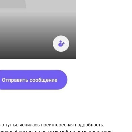
но тут выяснилась преинтересная подробность.
нужный номер, но не тому мобильному оператору!