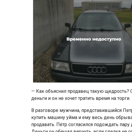
— Как объяснил продавец такую щедрость? О
деньги и он не хочет тратить время на торги.
В разговоре мужчина, представившийся Петр
купить машину уйма и ему весь день обрыва
продавать. Пётр согласился подождать пару д
Деньги он обещал вернуть, если сделка не со