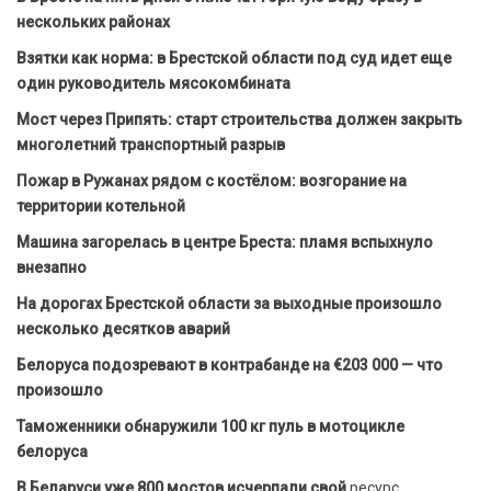
нескольких районах
Взятки как норма: в Брестской области под суд идет еще
один руководитель мясокомбината
Мост через Припять: старт строительства должен закрыть
многолетний транспортный разрыв
Пожар в Ружанах рядом с костёлом: возгорание на
территории котельной
Машина загорелась в центре Бреста: пламя вспыхнуло
внезапно
На дорогах Брестской области за выходные произошло
несколько десятков аварий
Белоруса подозревают в контрабанде на €203 000 — что
произошло
Таможенники обнаружили 100 кг пуль в мотоцикле
белоруса
В Беларуси уже 800 мостов исчерпали свой
ресурс