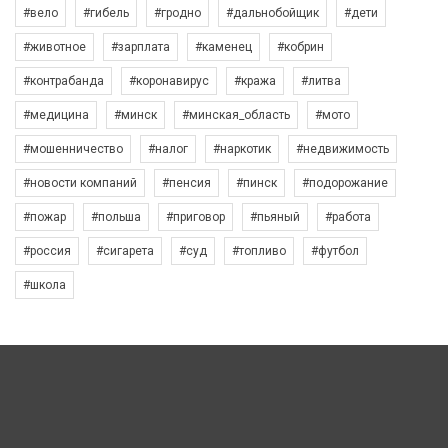
#вело
#гибель
#гродно
#дальнобойщик
#дети
#животное
#зарплата
#каменец
#кобрин
#контрабанда
#коронавирус
#кража
#литва
#медицина
#минск
#минская_область
#мото
#мошенничество
#налог
#наркотик
#недвижимость
#новости компаний
#пенсия
#пинск
#подорожание
#пожар
#польша
#приговор
#пьяный
#работа
#россия
#сигарета
#суд
#топливо
#футбол
#школа