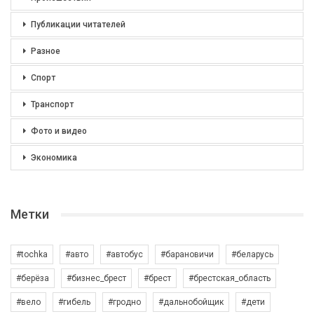
Публикации читателей
Разное
Спорт
Транспорт
Фото и видео
Экономика
Метки
#tochka
#авто
#автобус
#барановичи
#беларусь
#берёза
#бизнес_брест
#брест
#брестская_область
#вело
#гибель
#гродно
#дальнобойщик
#дети