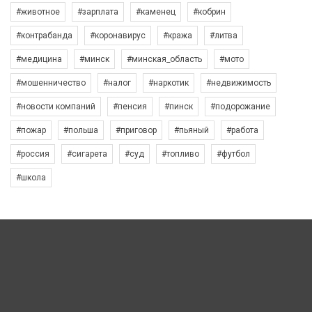
#животное
#зарплата
#каменец
#кобрин
#контрабанда
#коронавирус
#кража
#литва
#медицина
#минск
#минская_область
#мото
#мошенничество
#налог
#наркотик
#недвижимость
#новости компаний
#пенсия
#пинск
#подорожание
#пожар
#польша
#приговор
#пьяный
#работа
#россия
#сигарета
#суд
#топливо
#футбол
#школа