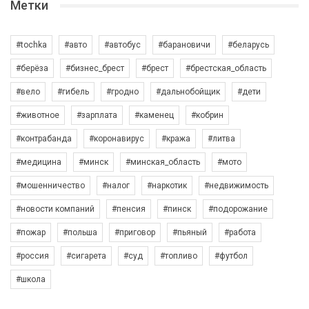
Метки
#tochka
#авто
#автобус
#барановичи
#беларусь
#берёза
#бизнес_брест
#брест
#брестская_область
#вело
#гибель
#гродно
#дальнобойщик
#дети
#животное
#зарплата
#каменец
#кобрин
#контрабанда
#коронавирус
#кража
#литва
#медицина
#минск
#минская_область
#мото
#мошенничество
#налог
#наркотик
#недвижимость
#новости компаний
#пенсия
#пинск
#подорожание
#пожар
#польша
#приговор
#пьяный
#работа
#россия
#сигарета
#суд
#топливо
#футбол
#школа