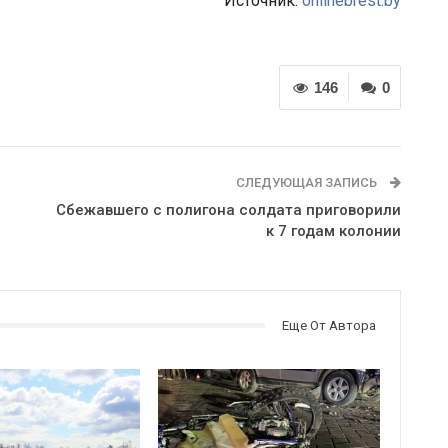
Источник:
onlinebrest.by
146
0
СЛЕДУЮЩАЯ ЗАПИСЬ
Сбежавшего с полигона солдата приговорили
к 7 годам колонии
Еще От Автора