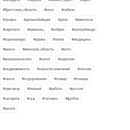
#беларусь
#берёза
#бизнес_брест
#брест
#брестская_область
#вело
#гибель
#гродно
#дальнобойщик
#дети
#животное
#зарплата
#каменец
#кобрин
#контрабанда
#коронавирус
#кража
#литва
#медицина
#минск
#минская_область
#мото
#мошенничество
#налог
#наркотик
#недвижимость
#новости компаний
#пенсия
#пинск
#подорожание
#пожар
#польша
#приговор
#пьяный
#работа
#россия
#сигарета
#суд
#топливо
#футбол
#школа