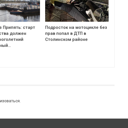
з Припять: старт
Подросток на мотоцикле без
ства должен
прав попал в ДТП в
ноголетний
Столинском районе
тный…
изоваться
.