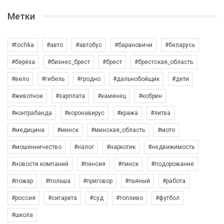
Метки
#tochka
#авто
#автобус
#барановичи
#беларусь
#берёза
#бизнес_брест
#брест
#брестская_область
#вело
#гибель
#гродно
#дальнобойщик
#дети
#животное
#зарплата
#каменец
#кобрин
#контрабанда
#коронавирус
#кража
#литва
#медицина
#минск
#минская_область
#мото
#мошенничество
#налог
#наркотик
#недвижимость
#новости компаний
#пенсия
#пинск
#подорожание
#пожар
#польша
#приговор
#пьяный
#работа
#россия
#сигарета
#суд
#топливо
#футбол
#школа