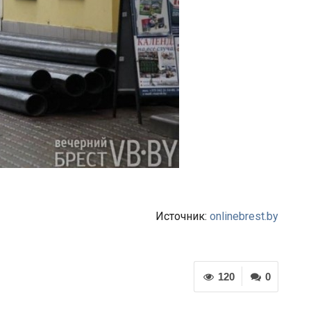
Источник:
onlinebrest.by
120
0