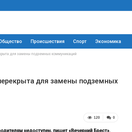
Общество
Происшествия
Спорт
Экономика
екрыта для замены подземных коммуникаций
 перекрыта для замены подземных
120
0
водителям недоступен, пишет «Вечерний Брест».