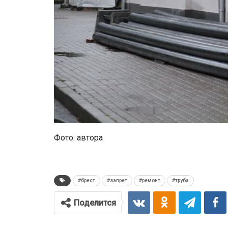
Фото: автора
#брест
#запрет
#ремонт
#труба
Поделится