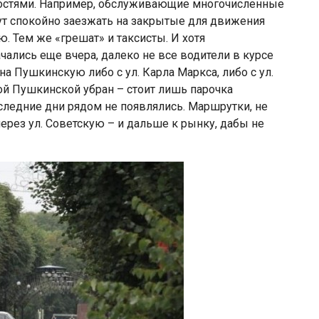
вностями. Например, обслуживающие многочисленные
ут спокойно заезжать на закрытые для движения
. Тем же «грешат» и таксисты. И хотя
ались еще вчера, далеко не все водители в курсе
а Пушкинскую либо с ул. Карла Маркса, либо с ул.
ой Пушкинской убран – стоит лишь парочка
оследние дни рядом не появлялись. Маршрутки, не
ерез ул. Советскую – и дальше к рынку, дабы не