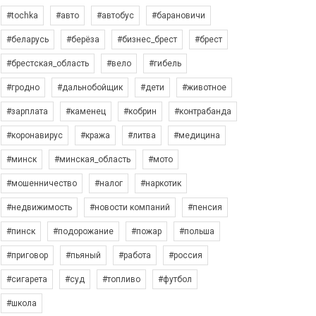
#tochka
#авто
#автобус
#барановичи
#беларусь
#берёза
#бизнес_брест
#брест
#брестская_область
#вело
#гибель
#гродно
#дальнобойщик
#дети
#животное
#зарплата
#каменец
#кобрин
#контрабанда
#коронавирус
#кража
#литва
#медицина
#минск
#минская_область
#мото
#мошенничество
#налог
#наркотик
#недвижимость
#новости компаний
#пенсия
#пинск
#подорожание
#пожар
#польша
#приговор
#пьяный
#работа
#россия
#сигарета
#суд
#топливо
#футбол
#школа