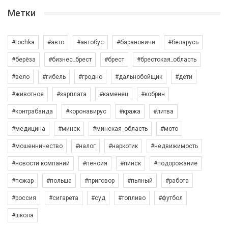
Метки
#tochka
#авто
#автобус
#барановичи
#беларусь
#берёза
#бизнес_брест
#брест
#брестская_область
#вело
#гибель
#гродно
#дальнобойщик
#дети
#животное
#зарплата
#каменец
#кобрин
#контрабанда
#коронавирус
#кража
#литва
#медицина
#минск
#минская_область
#мото
#мошенничество
#налог
#наркотик
#недвижимость
#новости компаний
#пенсия
#пинск
#подорожание
#пожар
#польша
#приговор
#пьяный
#работа
#россия
#сигарета
#суд
#топливо
#футбол
#школа