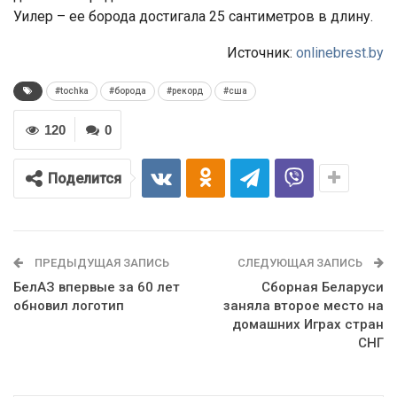
Уилер – ее борода достигала 25 сантиметров в длину.
Источник:
onlinebrest.by
#tochka
#борода
#рекорд
#сша
120
0
Поделится
ПРЕДЫДУЩАЯ ЗАПИСЬ
СЛЕДУЮЩАЯ ЗАПИСЬ
БелАЗ впервые за 60 лет
Сборная Беларуси
обновил логотип
заняла второе место на
домашних Играх стран
СНГ