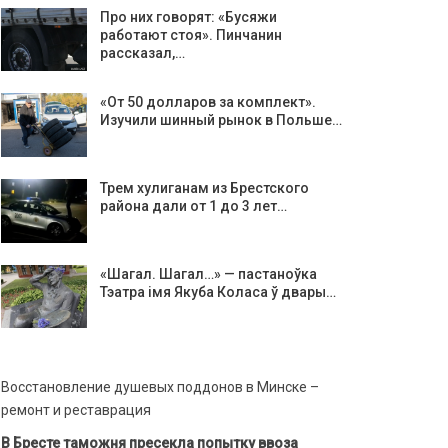
Про них говорят: «Бусяжи
работают стоя». Пинчанин
рассказал,…
«От 50 долларов за комплект».
Изучили шинный рынок в Польше…
Трем хулиганам из Брестского
района дали от 1 до 3 лет…
«Шагал. Шагал…» — пастаноўка
Тэатра імя Якуба Коласа ў двары…
Восстановление душевых поддонов в Минске –
ремонт и реставрация
В Бресте таможня пресекла попытку ввоза