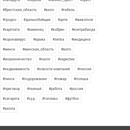
#беларусь
#берёза
#бизнес_брест
#брест
#брестская_область
#вело
#гибель
#гродно
#дальнобойщик
#дети
#животное
#зарплата
#каменец
#кобрин
#контрабанда
#коронавирус
#кража
#литва
#медицина
#минск
#минская_область
#мото
#мошенничество
#налог
#наркотик
#недвижимость
#новости компаний
#пенсия
#пинск
#подорожание
#пожар
#польша
#приговор
#пьяный
#работа
#россия
#сигарета
#суд
#топливо
#футбол
#школа