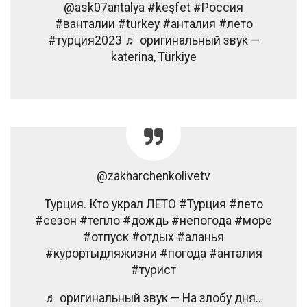
@ask07antalya #keşfet #Россия
#ванталии #turkey #анталия #лето
#турция2023 ♬ оригинальный звук —
katerina, Türkiye
@zakharchenkolivetv
Турция. Кто украл ЛЕТО #Турция #лето
#сезон #тепло #дождь #непогода #море
#отпуск #отдых #аланья
#курортыдляжизни #погода #анталия
#турист
♬ оригинальный звук — На злобу дня…