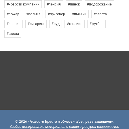
#новости компаний
#пенсия
#пинск
#подорожание
#пожар
#польша
#приговор
#пьяный
#работа
#россия
#сигарета
#суд
#топливо
#футбол
#школа
© 2026 - Новости Бреста и области. Все права защищены.
Любое копирование материалов с нашего ресурса разрешается