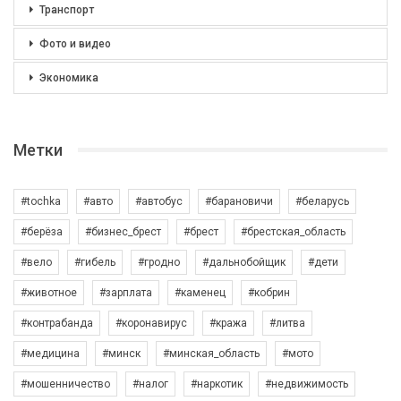
Транспорт
Фото и видео
Экономика
Метки
#tochka
#авто
#автобус
#барановичи
#беларусь
#берёза
#бизнес_брест
#брест
#брестская_область
#вело
#гибель
#гродно
#дальнобойщик
#дети
#животное
#зарплата
#каменец
#кобрин
#контрабанда
#коронавирус
#кража
#литва
#медицина
#минск
#минская_область
#мото
#мошенничество
#налог
#наркотик
#недвижимость