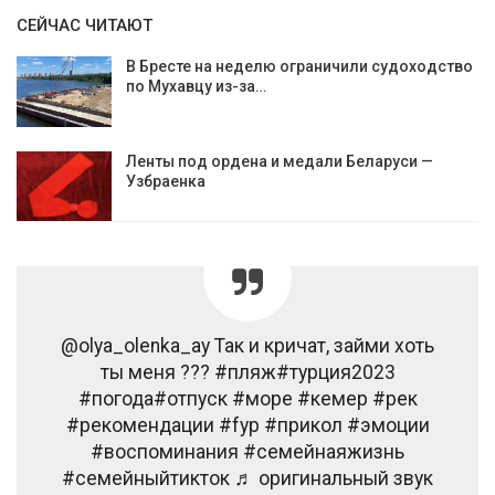
СЕЙЧАС ЧИТАЮТ
В Бресте на неделю ограничили судоходство
по Мухавцу из-за…
Ленты под ордена и медали Беларуси —
Узбраенка
@olya_olenka_ay Так и кричат, займи хоть
ты меня ??? #пляж#турция2023
#погода#отпуск #море #кемер #рек
#рекомендации #fyp #прикол #эмоции
#воспоминания #семейнаяжизнь
#семейныйтикток ♬ оригинальный звук