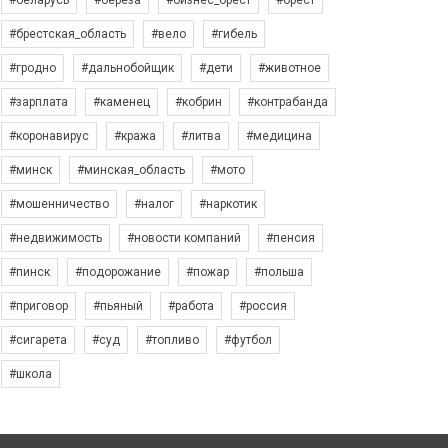
#беларусь
#берёза
#бизнес_брест
#брест
#брестская_область
#вело
#гибель
#гродно
#дальнобойщик
#дети
#животное
#зарплата
#каменец
#кобрин
#контрабанда
#коронавирус
#кража
#литва
#медицина
#минск
#минская_область
#мото
#мошенничество
#налог
#наркотик
#недвижимость
#новости компаний
#пенсия
#пинск
#подорожание
#пожар
#польша
#приговор
#пьяный
#работа
#россия
#сигарета
#суд
#топливо
#футбол
#школа