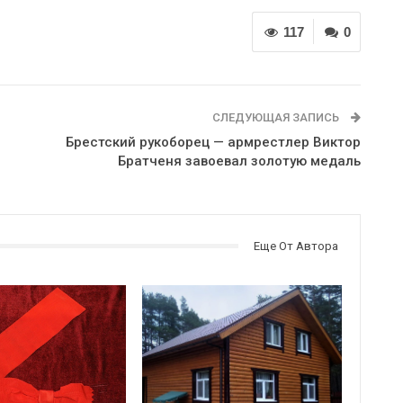
117
0
СЛЕДУЮЩАЯ ЗАПИСЬ
Брестский рукоборец — армрестлер Виктор
Братченя завоевал золотую медаль
Еще От Автора