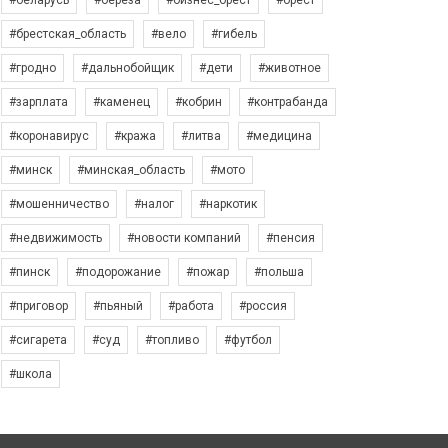
#беларусь
#берёза
#бизнес_брест
#брест
#брестская_область
#вело
#гибель
#гродно
#дальнобойщик
#дети
#животное
#зарплата
#каменец
#кобрин
#контрабанда
#коронавирус
#кража
#литва
#медицина
#минск
#минская_область
#мото
#мошенничество
#налог
#наркотик
#недвижимость
#новости компаний
#пенсия
#пинск
#подорожание
#пожар
#польша
#приговор
#пьяный
#работа
#россия
#сигарета
#суд
#топливо
#футбол
#школа