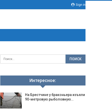
Sign in
Интересное:
На Брестчине у браконьера изъяли
90-метровую рыболовную…