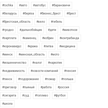
#tochka
#авто
#автобус
#барановичи
#беларусь
#берёза
#бизнес_брест
#брест
#брестская_область
#вело
#гибель
#гродно
#дальнобойщик
#дети
#животное
#зарплата
#каменец
#кобрин
#контрабанда
#коронавирус
#кража
#литва
#медицина
#минск
#минская_область
#мото
#мошенничество
#налог
#наркотик
#недвижимость
#новости компаний
#пенсия
#пинск
#подорожание
#пожар
#польша
#приговор
#пьяный
#работа
#россия
#сигарета
#суд
#топливо
#футбол
#школа