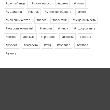
#контрабанда
#коронавирус
#кража
#литва
#медицина
#минск
#минская_область
#мото
#мошенничество
#налог
#наркотик
#недвижимость
#новости компаний
#пенсия
#пинск
#подорожание
#пожар
#польша
#приговор
#пьяный
#работа
#россия
#сигарета
#суд
#топливо
#футбол
#школа