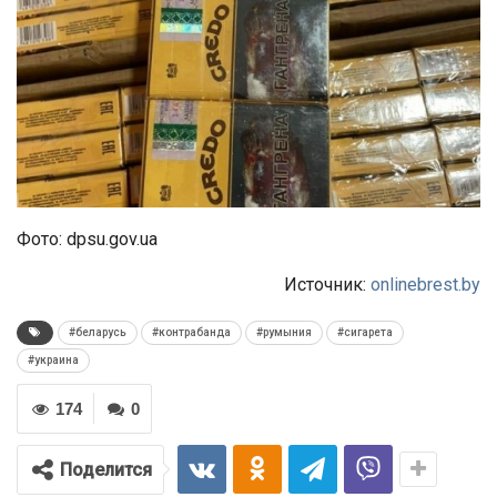
Фото: dpsu.gov.ua
Источник:
onlinebrest.by
#беларусь
#контрабанда
#румыния
#сигарета
#украина
174
0
Поделится