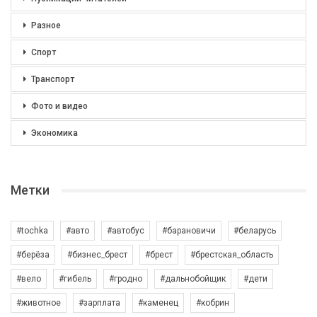
Разное
Спорт
Транспорт
Фото и видео
Экономика
Метки
#tochka
#авто
#автобус
#барановичи
#беларусь
#берёза
#бизнес_брест
#брест
#брестская_область
#вело
#гибель
#гродно
#дальнобойщик
#дети
#животное
#зарплата
#каменец
#кобрин