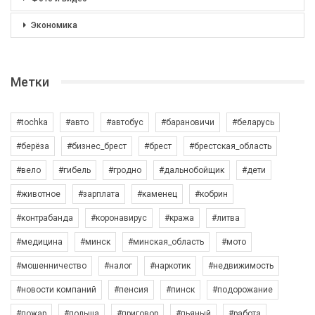
Экономика
Метки
#tochka
#авто
#автобус
#барановичи
#беларусь
#берёза
#бизнес_брест
#брест
#брестская_область
#вело
#гибель
#гродно
#дальнобойщик
#дети
#животное
#зарплата
#каменец
#кобрин
#контрабанда
#коронавирус
#кража
#литва
#медицина
#минск
#минская_область
#мото
#мошенничество
#налог
#наркотик
#недвижимость
#новости компаний
#пенсия
#пинск
#подорожание
#пожар
#польша
#приговор
#пьяный
#работа