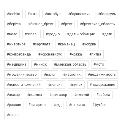
#tochka
#авто
#автобус
#барановичи
#беларусь
#берёза
#бизнес_брест
#брест
#брестская_область
#вело
#гибель
#гродно
#дальнобойщик
#дети
#животное
#зарплата
#каменец
#кобрин
#контрабанда
#коронавирус
#кража
#литва
#медицина
#минск
#минская_область
#мото
#мошенничество
#налог
#наркотик
#недвижимость
#новости компаний
#пенсия
#пинск
#подорожание
#пожар
#польша
#приговор
#пьяный
#работа
#россия
#сигарета
#суд
#топливо
#футбол
#школа