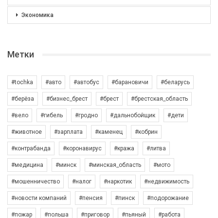
Экономика
Метки
#tochka
#авто
#автобус
#барановичи
#беларусь
#берёза
#бизнес_брест
#брест
#брестская_область
#вело
#гибель
#гродно
#дальнобойщик
#дети
#животное
#зарплата
#каменец
#кобрин
#контрабанда
#коронавирус
#кража
#литва
#медицина
#минск
#минская_область
#мото
#мошенничество
#налог
#наркотик
#недвижимость
#новости компаний
#пенсия
#пинск
#подорожание
#пожар
#польша
#приговор
#пьяный
#работа