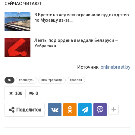
СЕЙЧАС ЧИТАЮТ
В Бресте на неделю ограничили судоходство
по Мухавцу из-за…
Ленты под ордена и медали Беларуси —
Узбраенка
Источник:
onlinebrest.by
#беларусь
#контрабанда
#россия
106
0
Поделится