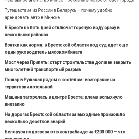
Рекламное агентство Минск – реклама в метро от Свет Города
Путешествие из России в Беларусь – почему удобно
арендовать авто в Минске
В Бресте на пять дней отключат горячую воду сразу в
нескольких районах
Взятки как норма: в Брестской области под суд идет еще
один руководитель мясокомбината
Мост через Припять: старт строительства должен закрыть
многолетний транспортный разрыв
Пожар в Ружанах рядом с костёлом: возгорание на
территории котельной
Машина загорелась в центре Бреста: пламя вспыхнуло
внезапно
На дорогах Брестской области за выходные произошло
несколько десятков аварий
Белоруса подозревают в контрабанде на €203 000 — что