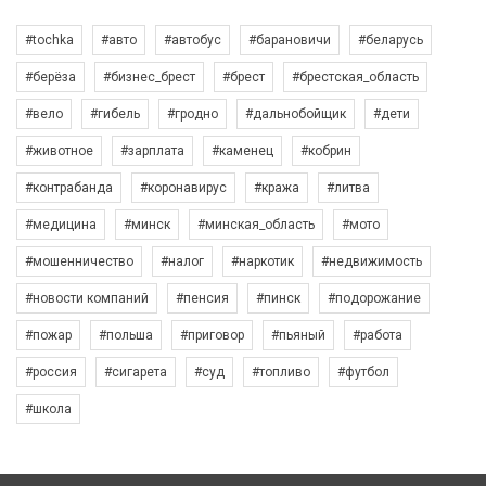
#tochka
#авто
#автобус
#барановичи
#беларусь
#берёза
#бизнес_брест
#брест
#брестская_область
#вело
#гибель
#гродно
#дальнобойщик
#дети
#животное
#зарплата
#каменец
#кобрин
#контрабанда
#коронавирус
#кража
#литва
#медицина
#минск
#минская_область
#мото
#мошенничество
#налог
#наркотик
#недвижимость
#новости компаний
#пенсия
#пинск
#подорожание
#пожар
#польша
#приговор
#пьяный
#работа
#россия
#сигарета
#суд
#топливо
#футбол
#школа