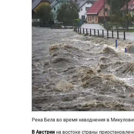
Река Бела во время наводнения в Микуловиц
В
Австрии
на востоке страны приостановлен