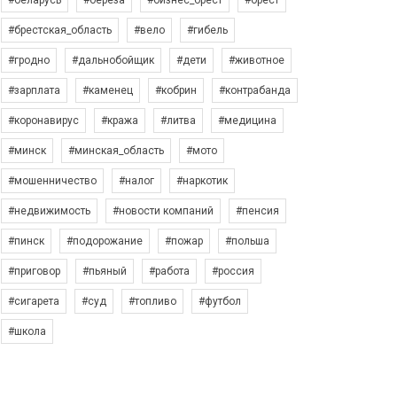
#беларусь
#берёза
#бизнес_брест
#брест
#брестская_область
#вело
#гибель
#гродно
#дальнобойщик
#дети
#животное
#зарплата
#каменец
#кобрин
#контрабанда
#коронавирус
#кража
#литва
#медицина
#минск
#минская_область
#мото
#мошенничество
#налог
#наркотик
#недвижимость
#новости компаний
#пенсия
#пинск
#подорожание
#пожар
#польша
#приговор
#пьяный
#работа
#россия
#сигарета
#суд
#топливо
#футбол
#школа