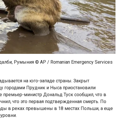
лби, Румыния © AP / Romanian Emergency Services
адывается на юго-западе страны. Закрыт
ду городами Прудник и Ныса приостановили
 премьер-министр Дональд Туск сообщил, что в
очнил, что это первая подтвержденная смерть. По
ды в реках превышены в 18 местах Польши, а еще
уровни.