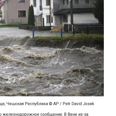
е, Чешская Республика © AP / Petr David Josek
о железнодорожное сообщение. В Вене из-за