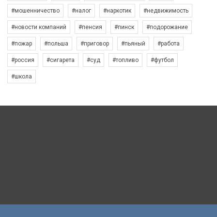
#мошенничество
#налог
#наркотик
#недвижимость
#новости компаний
#пенсия
#пинск
#подорожание
#пожар
#польша
#приговор
#пьяный
#работа
#россия
#сигарета
#суд
#топливо
#футбол
#школа