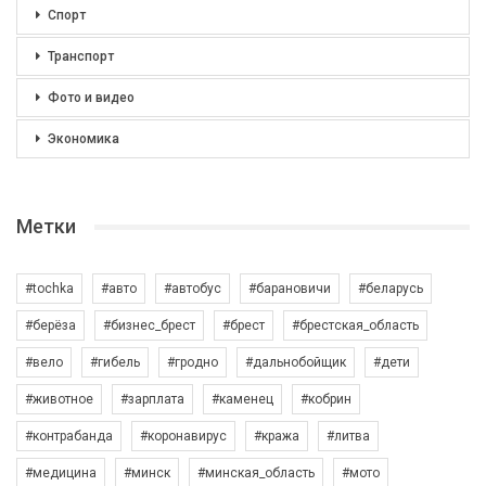
Спорт
Транспорт
Фото и видео
Экономика
Метки
#tochka
#авто
#автобус
#барановичи
#беларусь
#берёза
#бизнес_брест
#брест
#брестская_область
#вело
#гибель
#гродно
#дальнобойщик
#дети
#животное
#зарплата
#каменец
#кобрин
#контрабанда
#коронавирус
#кража
#литва
#медицина
#минск
#минская_область
#мото