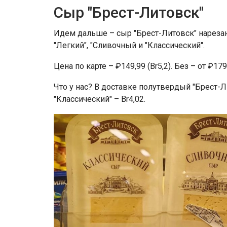
Сыр "Брест-Литовск"
Идем дальше – сыр "Брест-Литовск" нарезан
"Легкий", "Сливочный и "Классический".
Цена по карте – ₽149,99 (Br5,2). Без – от ₽179,
Что у нас? В доставке полутвердый "Брест-Лит
"Классический" – Br4,02.