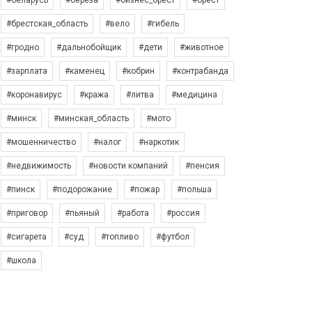
#беларусь
#берёза
#бизнес_брест
#брест
#брестская_область
#вело
#гибель
#гродно
#дальнобойщик
#дети
#животное
#зарплата
#каменец
#кобрин
#контрабанда
#коронавирус
#кража
#литва
#медицина
#минск
#минская_область
#мото
#мошенничество
#налог
#наркотик
#недвижимость
#новости компаний
#пенсия
#пинск
#подорожание
#пожар
#польша
#приговор
#пьяный
#работа
#россия
#сигарета
#суд
#топливо
#футбол
#школа