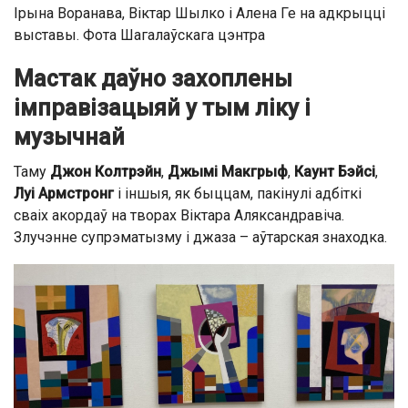
Ірына Воранава, Віктар Шылко і Алена Ге на адкрыцці
выставы. Фота Шагалаўскага цэнтра
Мастак даўно захоплены
імправізацыяй у тым ліку і
музычнай
Таму
Джон Колтрэйн
,
Джымі Макгрыф
,
Каунт Бэйсі
,
Луі Армстронг
і іншыя, як быццам, пакінулі адбіткі
сваіх акордаў на творах Віктара Аляксандравіча.
Злучэнне супрэматызму і джаза – аўтарская знаходка.