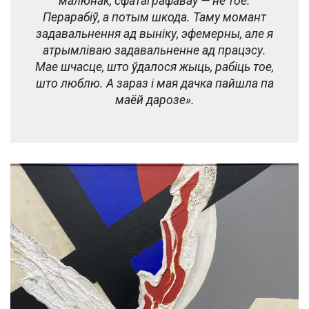
малюнак, сфатаграфаваў — не тое.
Перарабіў, а потым шкода. Таму момант
задавальнення ад выніку, эфемерны, але я
атрымліваю задавальненне ад працэсу.
Мае шчасце, што ўдалося жыць, рабіць тое,
што люблю. А зараз і мая дачка пайшла па
маёй дарозе».