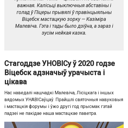
важная. Калісьці выключныя абставіны і
голад ў Піцеры прывялі ў правінцыяльны
Віцебск мастацкую зорку — Казіміра
Малевіча. Гэта і тады было дзіўна, а зараз і
зусім нейкая казка.
Стагоддзе УНОВІСу ў 2020
годзе
Віцебск адзначыў урачыста і
цікава
Нас наведалі нашчадкі Малевіча, Лісіцкага і іншых
вядомых УНАВІСаўцаў. Прайшлі святочныя навуковыя
і мастацкія форумы і ўжо другі год прысмак гэтай
падзеі не пакідае наша мастацкае паветра.