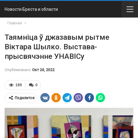
Новости Бреста и области
Главная
Таямніца ў джазавым рытме
Віктара Шылко. Выстава-
прысвячэнне УНАВІСу
Опубликовано
Окт 24, 2022
189
0
Поделится