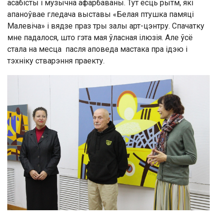
асабісты і музычна афарбаваны. Тут ёсць рытм, які
апаноўвае гледача выставы «Белая птушка памяці
Малевіча» і вядзе праз тры залы арт-цэнтру. Спачатку
мне падалося, што гэта мая ўласная ілюзія. Але ўсё
стала на месца пасля аповеда мастака пра ідэю і
тэхніку стварэння праекту.