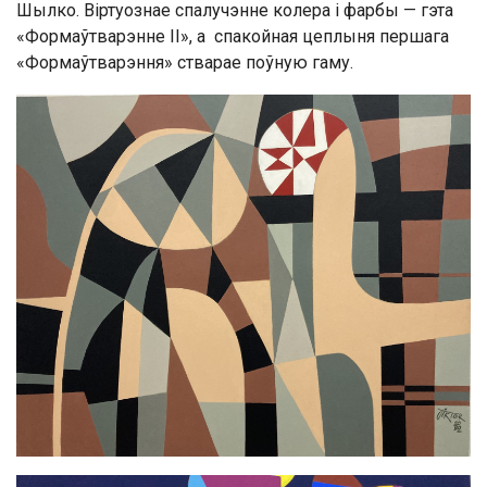
Шылко. Віртуознае спалучэнне колера і фарбы — гэта
«Формаўтварэнне II», а спакойная цеплыня першага
«Формаўтварэння» стварае поўную гаму.