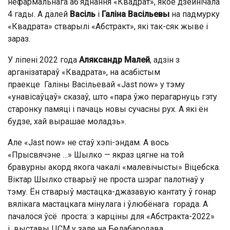
нефармальнага аб’яднання «Квадрат», якое дзейнічала
4 гады. А далей
Васіль
і
Галіна Васільевы
на падмурку
«Квадрата» стварылі «Абстракт», які так-сяк жыве і
зараз.
У ліпені 2022 года
Аляксандр Малей
, адзін з
арганізатараў «Квадрата», на асабістым
праекце Галіны Васільевай «Jast now» у тэму
«унавісаўцаў» сказаў, што «пара ўжо перагарнуць гэту
старонку памяці і пачаць новы сучасны рух. А які ён
будзе, хай вырашае моладзь».
Але «Jast now» не стаў хэпі-эндам. А вось
«Прысвячэне …» Шылко — якраз цягне на той
бравурны акорд якога чакалі «малевічысты» Віцебска.
Віктар Шылко стварыў не проста шэраг палотнаў у
тэму. Ён стварыў мастацка-джазавую кантату ў гонар
вялікага мастацкага мінулага і ўлюбёнага горада. А
пачалося ўсё проста: з карціны для «Абстракта-2022»
і выставы ЦСМ у зале на Белабародава.