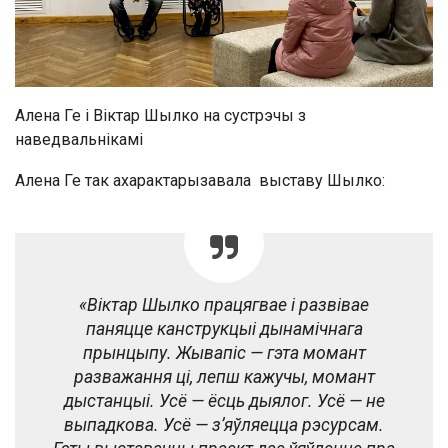
Алена Ге і Віктар Шылко на сустрэчы з
наведвальнікамі
Алена Ге так ахарактарызавала выставу Шылко:
«Віктар Шылко працягвае і развівае
паняцце канструкцыі дынамічнага
прынцыпу. Жывапіс — гэта момант
разважання ці, лепш кажучы, момант
дыстанцыі. Усё — ёсць дыялог. Усё — не
выпадкова. Усё — з’яўляецца рэсурсам.