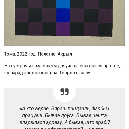
Тэма. 2022 год. Палатно. Акрыл
На сустрэчы з мастаком дзяўчына спыталася пра тое,
як нараджаецца карціна. Творца сказаў:
«А хто ведае. Бярэш пэндзаль, фарбы і
працуеш. Бывае доўга. Бывае нешта
зладзілася адразу. А бывае, што зрабіў