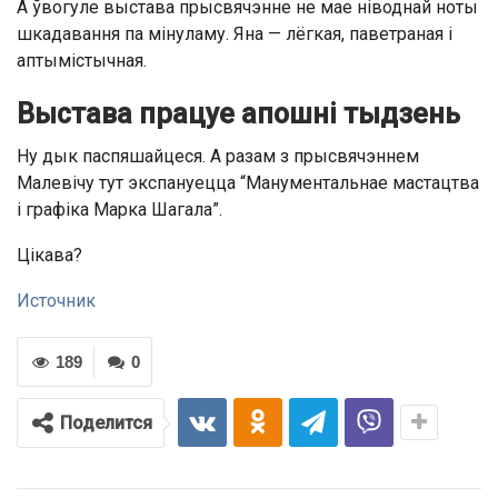
А ўвогуле выстава прысвячэнне не мае ніводнай ноты
шкадавання па мінуламу. Яна — лёгкая, паветраная і
аптымістычная.
Выстава працуе апошні тыдзень
Ну дык паспяшайцеся. А разам з прысвячэннем
Малевічу тут экспануецца “Манументальнае мастацтва
і графіка Марка Шагала”.
Цікава?
Источник
189
0
Поделится