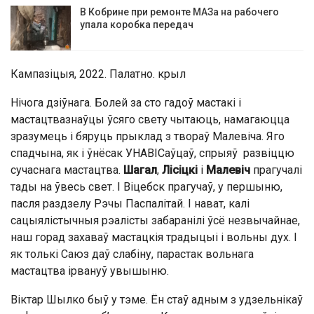
В Кобрине при ремонте МАЗа на рабочего
упала коробка передач
Кампазіцыя, 2022. Палатно. крыл
Нічога дзіўнага. Болей за сто гадоў мастакі і
мастацтвазнаўцы ўсяго свету чытаюць, намагаюцца
зразумець і бяруць прыклад з твораў Малевіча. Яго
спадчына, як і ўнёсак УНАВІСаўцаў, спрыяў развіццю
сучаснага мастацтва.
Шагал
,
Лісіцкі
і
Малевіч
прагучалі
тады на ўвесь свет. І Віцебск прагучаў, у першыню,
пасля раздзелу Рэчы Паспалітай. І нават, калі
сацыялістычныя рэалісты забаранілі ўсё незвычайнае,
наш горад захаваў мастацкія традыцыі і вольны дух. І
як толькі Саюз даў слабіну, парастак вольнага
мастацтва ірвануў увышыню.
Віктар Шылко быў у тэме. Ён стаў адным з удзельнікаў