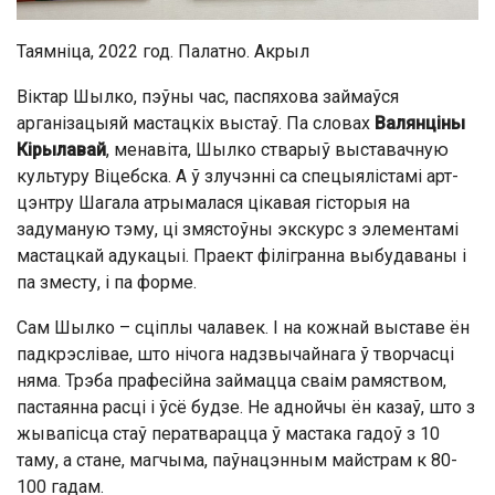
Таямніца, 2022 год. Палатно. Акрыл
Віктар Шылко, пэўны час, паспяхова займаўся
арганізацыяй мастацкіх выстаў. Па словах
Валянціны
Кірылавай
, менавіта, Шылко стварыў выставачную
культуру Віцебска. А ў злучэнні са спецыялістамі арт-
цэнтру Шагала атрымалася цікавая гісторыя на
задуманую тэму, ці змястоўны экскурс з элементамі
мастацкай адукацыі. Праект філігранна выбудаваны і
па зместу, і па форме.
Сам Шылко – сціплы чалавек. І на кожнай выставе ён
падкрэслівае, што нічога надзвычайнага ў творчасці
няма. Трэба прафесійна займацца сваім рамяством,
пастаянна расці і ўсё будзе. Не аднойчы ён казаў, што з
жывапісца стаў ператварацца ў мастака гадоў з 10
таму, а стане, магчыма, паўнацэнным майстрам к 80-
100 гадам.