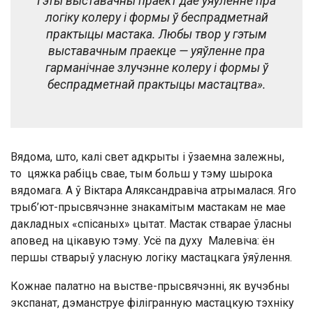
Гэты выставачны праект дае ўяўленне пра
логіку колеру і формы ў беспрадметнай
практыцы мастака. Любы твор у гэтым
выставачным праекце — уяўленне пра
гарманічнае злучэнне колеру і формы ў
беспрадметнай практыцы мастацтва».
Вядома, што, калі свет адкрыты і ўзаемна залежны,
то цяжка рабіць свае, тым больш у тэму шырока
вядомага. А ў Віктара Аляксандравіча атрымалася. Яго
трыб’ют-прысвячэнне знакамітым мастакам не мае
дакладных «спісаных» цытат. Мастак стварае ўласны
аповед на цікавую тэму. Усё па духу Малевіча: ён
першы стварыў уласную логіку мастацкага ўяўлення.
Кожнае палатно на выстве-прысвячэнні, як вучэбны
экспанат, дэманструе філігранную мастацкую тэхніку