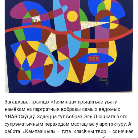
Загадкавы трыпціх «Таямніца» прыцягвае ўвагу
намёкам на партрэтныя вобразы самых вядомых
УНАВІСаўцаў. Здаецца тут вобраз Эль Лісіцкага з яго
супрэматычным пераходам мастацтва ў архітэктуру. А
работа «Кампазіцыя» — гэта класічны твор — сонечная