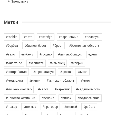
Экономика
Метки
#tochka
#авто
#автобус
#барановичи
#беларусь
#берёза
#бизнес_брест
#брест
#брестская_область
#вело
#гибель
#гродно
#дальнобойщик
#дети
#животное
#зарплата
#каменец
#кобрин
#контрабанда
#коронавирус
#кража
#литва
#медицина
#минск
#минская_область
#мото
#мошенничество
#налог
#наркотик
#недвижимость
#новости компаний
#пенсия
#пинск
#подорожание
#пожар
#польша
#приговор
#пьяный
#работа