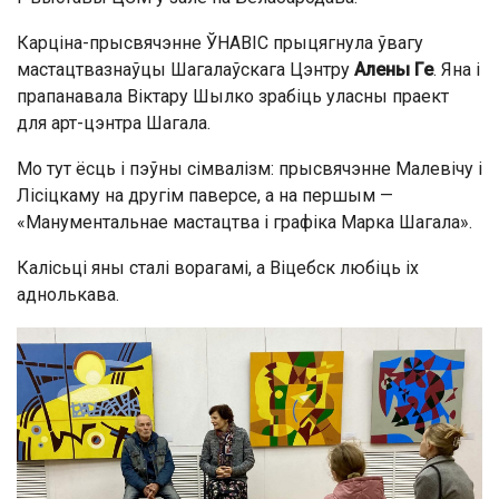
Карціна-прысвячэнне ЎНАВІС прыцягнула ўвагу
мастацтвазнаўцы Шагалаўскага Цэнтру
Алены Ге
. Яна і
прапанавала Віктару Шылко зрабіць уласны праект
для арт-цэнтра Шагала.
Мо тут ёсць і пэўны сімвалізм: прысвячэнне Малевічу і
Лісіцкаму на другім паверсе, а на першым —
«Манументальнае мастацтва і графіка Марка Шагала».
Калісьці яны сталі ворагамі, а Віцебск любіць іх
аднолькава.