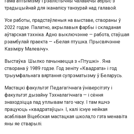
гама аптымізму і рэалістычны чалавечы абрыс з
традыцыйнай для іканапісу танзурай над галавой.
Усе работы, прадстаўленыя на выставе, створаны ў
2022 годзе. Палатно, акрылавыя фарбы і складаная
аўтарская тэхніка. Адно выключэнне — работа, стаўшая
рэамбулай праекта — «Белая птушка. Прысвячэнне
Казіміру Малевічу».
Выстаўка Шылко пачынаецца з «Птушкі» . Яна
створана ў 1989 годзе. Год зеніту «Квадрата» і год
трыумфальнага вяртання супрэматызму ў Беларусь.
Мастацкі факультэт Педагагічнага ўніверсітэту і
факультэт дызайну Тэхналагічнага — і сёння
знаходзіцца пад уплывам таго часу. І там яшчэ
працуюць «квадратаўцы». І, калі існуе нейкая
асаблівая Віцебская мастацкая школа,то гэта менавіта
яны яе стварылі.