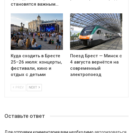
становятся важным…
Куда сходить в Бресте
Поезд Брест — Минск с
25–26 июля: концерты,
4 августа вернётся на
фестивали, кино и
современный
отдых с детьми
электропоезд
PREV
NEXT
Оставьте ответ
Для отправки комментария вам необходимо
авторизоваться
.