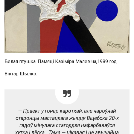
Белая птушка. Памяці Казіміра Малевіча,1989 год
Віктар Шылко:
— Праект у гонар кароткай, але чароўнай
старонцы мастацкага жыцця Віцебска 20-х
гадоў мінулага стагоддзя нафарбаваўся
хутка і лёгка. Тэма — цікавая і не звычайна