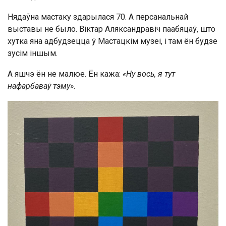
Нядаўна мастаку здарылася 70. А персанальнай
выставы не было. Віктар Аляксандравіч паабяцаў, што
хутка яна адбудзецца ў Мастацкім музеі, і там ён будзе
зусім іншым.
А яшчэ ён не малюе. Ён кажа:
«Ну вось, я тут
нафарбаваў тэму»
.