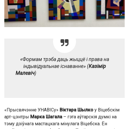
«
Формам трэба даць жыццё і права на
індывідуальнае існаванне» (
Kазімір
Малевіч
)
«Прысвячэнне УНАВІСу»
Віктара Шылко
у Віцебскім
арт-цэнтры
Марка Шагала
– гэта аўтарскія думкі на
тэму дзіўнага мастацкага мінулага Віцебска. Ён