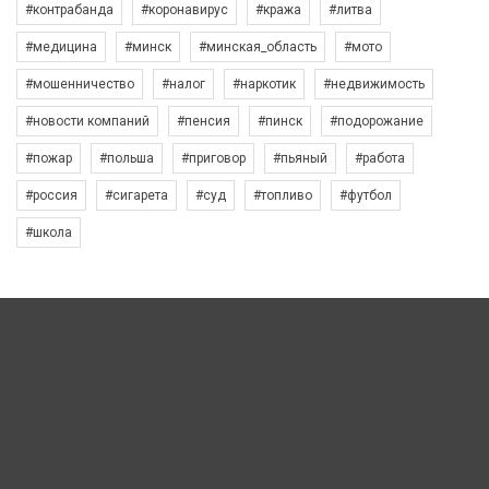
#контрабанда
#коронавирус
#кража
#литва
#медицина
#минск
#минская_область
#мото
#мошенничество
#налог
#наркотик
#недвижимость
#новости компаний
#пенсия
#пинск
#подорожание
#пожар
#польша
#приговор
#пьяный
#работа
#россия
#сигарета
#суд
#топливо
#футбол
#школа