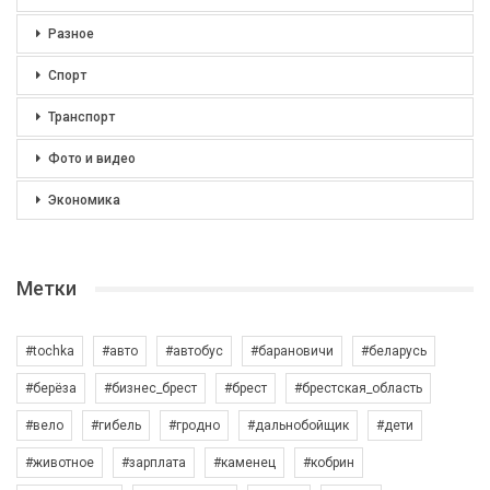
Разное
Спорт
Транспорт
Фото и видео
Экономика
Метки
#tochka
#авто
#автобус
#барановичи
#беларусь
#берёза
#бизнес_брест
#брест
#брестская_область
#вело
#гибель
#гродно
#дальнобойщик
#дети
#животное
#зарплата
#каменец
#кобрин