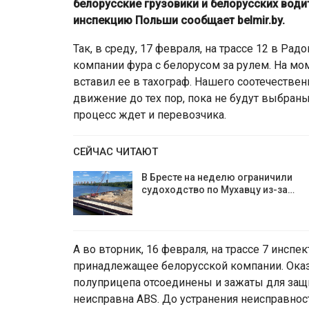
белорусские грузовики и белорусских води
инспекцию Польши сообщает belmir.by.
Так, в среду, 17 февраля, на трассе 12 в Р
компании фура с белорусом за рулем. На мо
вставил ее в тахограф. Нашего соотечестве
движение до тех пор, пока не будут выбра
процесс ждет и перевозчика.
СЕЙЧАС ЧИТАЮТ
В Бресте на неделю ограничили
судоходство по Мухавцу из-за…
А во вторник, 16 февраля, на трассе 7 инсп
принадлежащее белорусской компании. Оказа
полуприцепа отсоединены и зажаты для защи
неисправна ABS. До устранения неисправнос