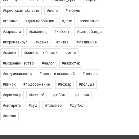
#беларусь
#берёза
#бизнес_брест
#брест
#брестская_область
#вело
#гибель
#гродно
#дальнобойщик
#дети
#животное
#зарплата
#каменец
#кобрин
#контрабанда
#коронавирус
#кража
#литва
#медицина
#минск
#минская_область
#мото
#мошенничество
#налог
#наркотик
#недвижимость
#новости компаний
#пенсия
#пинск
#подорожание
#пожар
#польша
#приговор
#пьяный
#работа
#россия
#сигарета
#суд
#топливо
#футбол
#школа