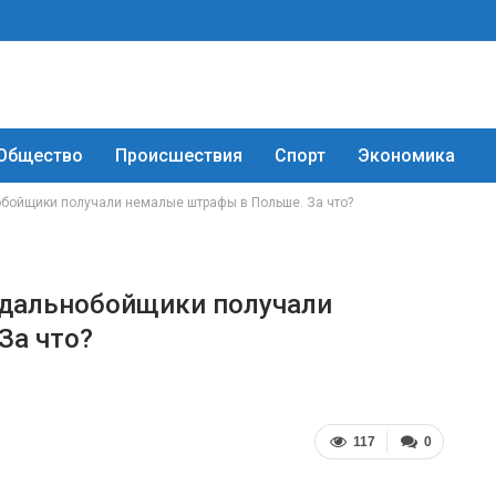
Общество
Происшествия
Спорт
Экономика
обойщики получали немалые штрафы в Польше. За что?
 дальнобойщики получали
За что?
117
0