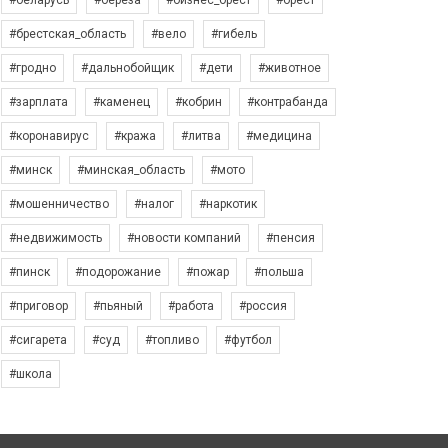
#беларусь
#берёза
#бизнес_брест
#брест
#брестская_область
#вело
#гибель
#гродно
#дальнобойщик
#дети
#животное
#зарплата
#каменец
#кобрин
#контрабанда
#коронавирус
#кража
#литва
#медицина
#минск
#минская_область
#мото
#мошенничество
#налог
#наркотик
#недвижимость
#новости компаний
#пенсия
#пинск
#подорожание
#пожар
#польша
#приговор
#пьяный
#работа
#россия
#сигарета
#суд
#топливо
#футбол
#школа