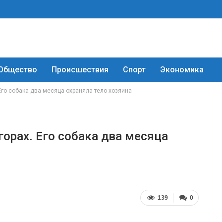
Общество
Происшествия
Спорт
Экономика
 Его собака два месяца охраняла тело хозяина
горах. Его собака два месяца
139
0