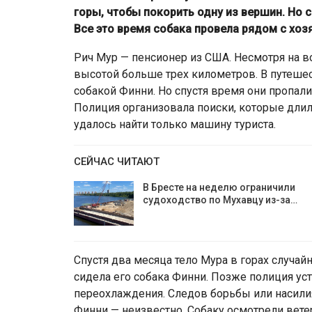
горы, чтобы покорить одну из вершин. Но 
Все это время собака провела рядом с хоз
Рич Мур — пенсионер из США. Несмотря на воз
высотой больше трех километров. В путешес
собакой Финни. Но спустя время они пропали
Полиция организовала поиски, которые длил
удалось найти только машину туриста.
СЕЙЧАС ЧИТАЮТ
В Бресте на неделю ограничили
судоходство по Мухавцу из-за…
Спустя два месяца тело Мура в горах случа
сидела его собака Финни. Позже полиция уст
переохлаждения. Следов борьбы или насилия
Финни — неизвестно. Собаку осмотрели ветер