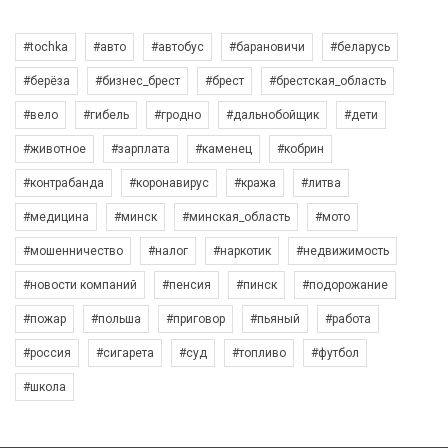
#tochka
#авто
#автобус
#барановичи
#беларусь
#берёза
#бизнес_брест
#брест
#брестская_область
#вело
#гибель
#гродно
#дальнобойщик
#дети
#животное
#зарплата
#каменец
#кобрин
#контрабанда
#коронавирус
#кража
#литва
#медицина
#минск
#минская_область
#мото
#мошенничество
#налог
#наркотик
#недвижимость
#новости компаний
#пенсия
#пинск
#подорожание
#пожар
#польша
#приговор
#пьяный
#работа
#россия
#сигарета
#суд
#топливо
#футбол
#школа