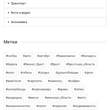
Транспорт
Фото и видео
Экономика
Метки
#tochka
#авто
#автобус
#барановичи
#беларусь
#берёза
#бизнес_брест
#брест
#брестская_область
#вело
#гибель
#гродно
#дальнобойщик
#дети
#животное
#зарплата
#каменец
#кобрин
#контрабанда
#коронавирус
#кража
#литва
#медицина
#минск
#минская_область
#мото
#мошенничество
#налог
#наркотик
#недвижимость