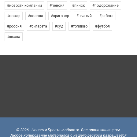
#новости компаний
#пенсия
#пинск
#подорожание
#пожар
#польша
#приговор
#пьяный
#работа
#россия
#сигарета
#суд
#топливо
#футбол
#школа
© 2026 - Новости Бреста и области. Все права защищены.
Любое копирование материалов с нашего ресурса разрешается