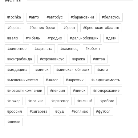
#tochka
#авто
#автобус
#барановичи
#беларусь
#берёза
#бизнес_брест
#брест
#брестская_область
#вело
#гибель
#гродно
#дальнобойщик
#дети
#животное
#зарплата
#каменец
#кобрин
#контрабанда
#коронавирус
#кража
#литва
#медицина
#минск
#минская_область
#мото
#мошенничество
#налог
#наркотик
#недвижимость
#новости компаний
#пенсия
#пинск
#подорожание
#пожар
#польша
#приговор
#пьяный
#работа
#россия
#сигарета
#суд
#топливо
#футбол
#школа