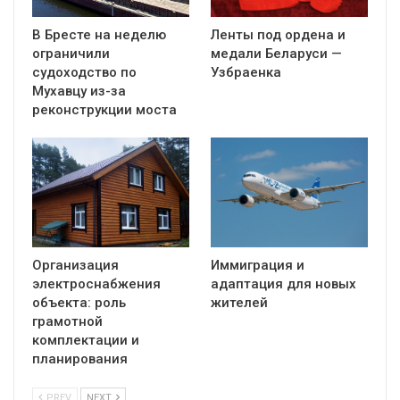
В Бресте на неделю
Ленты под ордена и
ограничили
медали Беларуси —
судоходство по
Узбраенка
Мухавцу из-за
реконструкции моста
Организация
Иммиграция и
электроснабжения
адаптация для новых
объекта: роль
жителей
грамотной
комплектации и
планирования
PREV
NEXT