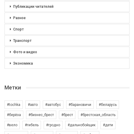
Публикации читателей
Разное
Спорт
Транспорт
Фото и видео
Экономика
Метки
#tochka
#авто
#автобус
#барановичи
#беларусь
#берёза
#бизнес_брест
#брест
#брестская_область
#вело
#гибель
#гродно
#дальнобойщик
#дети