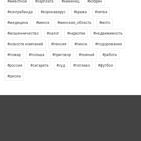
#животное
#зарплата
#каменец
#кобрин
#контрабанда
#коронавирус
#кража
#литва
#медицина
#минск
#минская_область
#мото
#мошенничество
#налог
#наркотик
#недвижимость
#новости компаний
#пенсия
#пинск
#подорожание
#пожар
#польша
#приговор
#пьяный
#работа
#россия
#сигарета
#суд
#топливо
#футбол
#школа