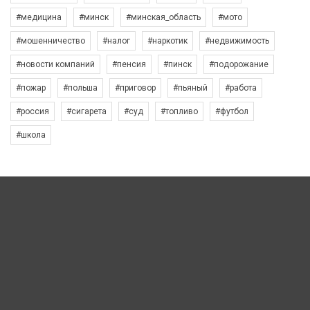
#медицина
#минск
#минская_область
#мото
#мошенничество
#налог
#наркотик
#недвижимость
#новости компаний
#пенсия
#пинск
#подорожание
#пожар
#польша
#приговор
#пьяный
#работа
#россия
#сигарета
#суд
#топливо
#футбол
#школа