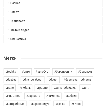
Разное
Спорт
Транспорт
Фото и видео
Экономика
Метки
#tochka
#авто
#автобус
#барановичи
#беларусь
#берёза
#бизнес_брест
#брест
#брестская_область
#вело
#гибель
#гродно
#дальнобойщик
#дети
#животное
#зарплата
#каменец
#кобрин
#контрабанда
#коронавирус
#кража
#литва