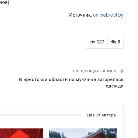
ное)
Источник:
onlinebrest.by
127
0
СЛЕДУЮЩАЯ ЗАПИСЬ
В Брестской области на мужчине загорелась
одежда
Еще От Автора