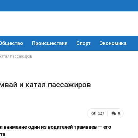
Общество
Происшествия
Спорт
Экономика
 катал пассажиров
мвай и катал пассажиров
127
0
л внимание один из водителей трамваев — его
та.