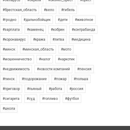
#беларусь
#берёза
#бизнес_брест
#брест
#брестская_область
#вело
#гибель
#гродно
#дальнобойщик
#дети
#животное
#зарплата
#каменец
#кобрин
#контрабанда
#коронавирус
#кража
#литва
#медицина
#минск
#минская_область
#мото
#мошенничество
#налог
#наркотик
#недвижимость
#новости компаний
#пенсия
#пинск
#подорожание
#пожар
#польша
#приговор
#пьяный
#работа
#россия
#сигарета
#суд
#топливо
#футбол
#школа